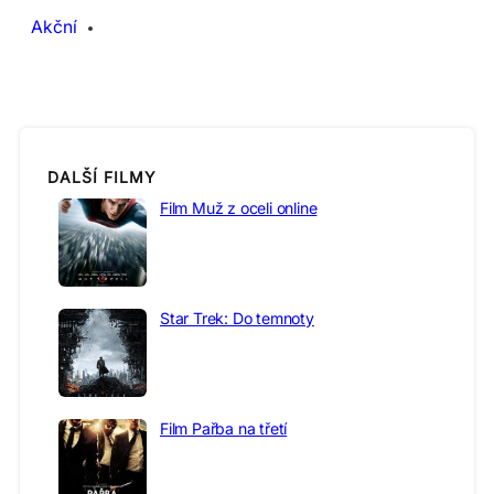
Akční
DALŠÍ FILMY
Film Muž z oceli online
Star Trek: Do temnoty
Film Pařba na třetí