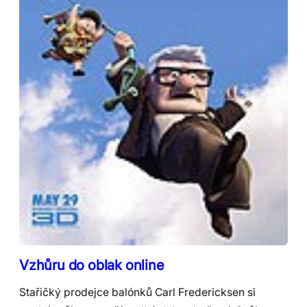
Vzhůru do oblak online
Stařičký prodejce balónků Carl Fredericksen si