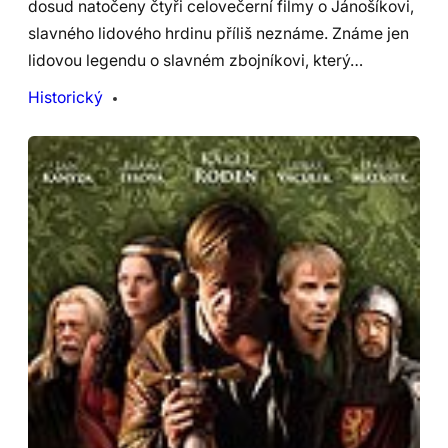
dosud natočeny čtyři celovečerní filmy o Jánošíkovi,
slavného lidového hrdinu příliš neznáme. Známe jen
lidovou legendu o slavném zbojníkovi, který…
Historický