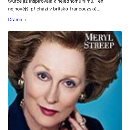
tvůrce již inspirovala k nejednomu filmu. Ten
nejnovější přichází v britsko-francouzské…
Drama