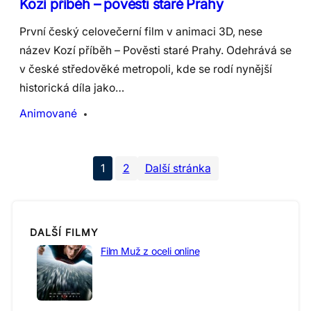
Kozí příběh – pověsti staré Prahy
První český celovečerní film v animaci 3D, nese
název Kozí příběh – Pověsti staré Prahy. Odehrává se
v české středověké metropoli, kde se rodí nynější
historická díla jako…
Animované
1
2
Další stránka
DALŠÍ FILMY
Film Muž z oceli online