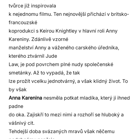
tvůrce již inspirovala
k nejednomu filmu. Ten nejnovější přichází v britsko-
francouzské
koprodukci s Keirou Knightley v hlavní roli Anny
Kareniny. Zdánlivě vzorné
manželství Anny a váženého carského úředníka,
kterého ztvárnil Jude
Law, je pod povrchem plné nudy společenské
smetánky. Až to vypadá, že tak
lze prožít vcelku jednotvárný, a však klidný život. To
by však
Anna Karenina
nesměla potkat mladíka, který jí ihned
padne
do oka. Zajiskří to mezi nimi a rozhoří se hluboký a
vášnivý cit.
Tehdejší doba svázaných mravů však něčemu