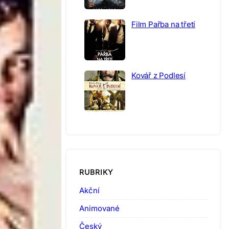
Film Pařba na třetí
Kovář z Podlesí
RUBRIKY
Akční
Animované
Český