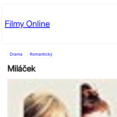
Přeskočit
Skip
na
to
Filmy Online
obsah
content
Drama
Romantický
Miláček