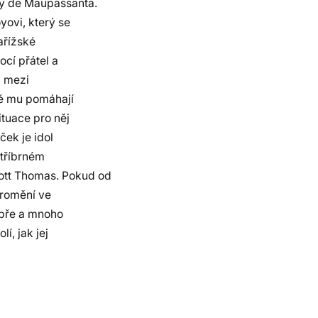
y de Maupassanta.
ovi, který se
ařížské
ocí přátel a
á mezi
ré mu pomáhají
ituace pro něj
ek je idol
stříbrném
cott Thomas. Pokud od
promění ve
obře a mnoho
í, jak jej