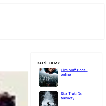
DALŠÍ FILMY
Film Muž z oceli
online
Star Trek: Do
temnoty