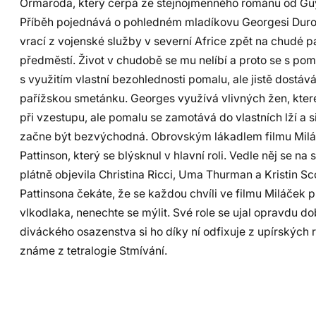
Ormaroda, který čerpá ze stejnojmenného románu od Gu
Příběh pojednává o pohledném mladíkovu Georgesi Duroy
vrací z vojenské služby v severní Africe zpět na chudé p
předměstí. Život v chudobě se mu nelíbí a proto se s pom
s využitím vlastní bezohlednosti pomalu, ale jistě dostáv
pařížskou smetánku. Georges využívá vlivných žen, kte
při vzestupu, ale pomalu se zamotává do vlastních lží a s
začne být bezvýchodná. Obrovským lákadlem filmu Miláč
Pattinson, který se blýsknul v hlavní roli. Vedle něj se na 
plátně objevila Christina Ricci, Uma Thurman a Kristin S
Pattinsona čekáte, že se každou chvíli ve filmu Miláček 
vlkodlaka, nenechte se mýlit. Své role se ujal opravdu d
diváckého osazenstva si ho díky ní odfixuje z upírských rol
známe z tetralogie Stmívání.