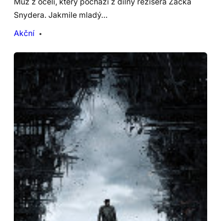
Muž z oceli, který pochází z dílny režiséra Zacka
Snydera. Jakmile mladý…
Akční