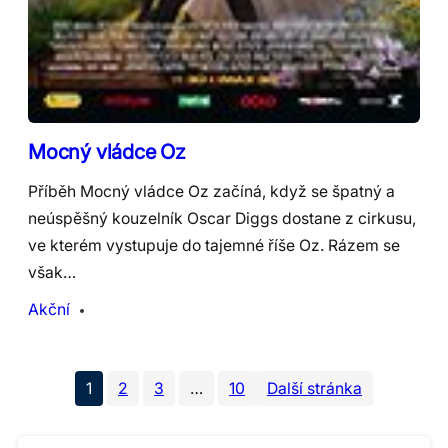
Mocný vládce Oz
Příběh Mocný vládce Oz začíná, když se špatný a
neúspěšný kouzelník Oscar Diggs dostane z cirkusu,
ve kterém vystupuje do tajemné říše Oz. Rázem se
však…
Akční
1
2
3
…
10
Další stránka