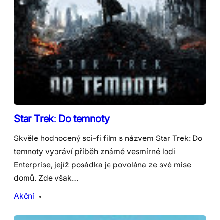
Star Trek: Do temnoty
Skvěle hodnocený sci-fi film s názvem Star Trek: Do
temnoty vypráví příběh známé vesmírné lodi
Enterprise, jejíž posádka je povolána ze své mise
domů. Zde však…
Akční