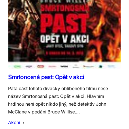
Smrtonosná past: Opět v akci
Pátá část tohoto divácky oblíbeného filmu nese
název Smrtonosná past: Opět v akci. Hlavním
hrdinou není opět nikdo jiný, než detektiv John
McClane v podání Bruce Willise.…
Akční