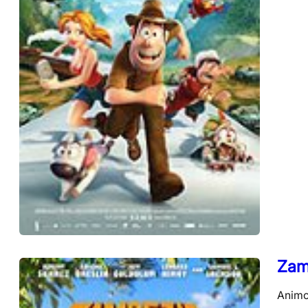
Zamb
Animov