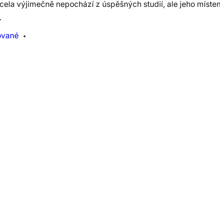
cela výjimečně nepochází z úspěšných studií, ale jeho míste
…
ované