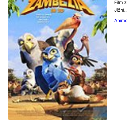
Film z
Jižní
Anim