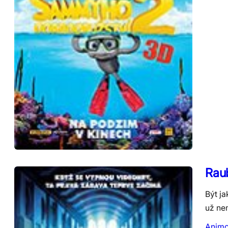
Raub
Být j
už ne
Anim