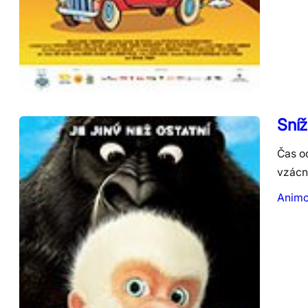
Sníž
Čas od
vzácno
Anim