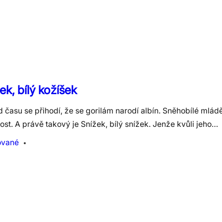
ek, bílý kožíšek
 času se přihodí, že se gorilám narodí albín. Sněhobílé mlád
st. A právě takový je Snížek, bílý snížek. Jenže kvůli jeho…
ované