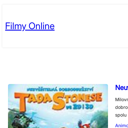
Skip
to
Filmy Online
content
Neuv
Milovn
dobro
spolu
Anim