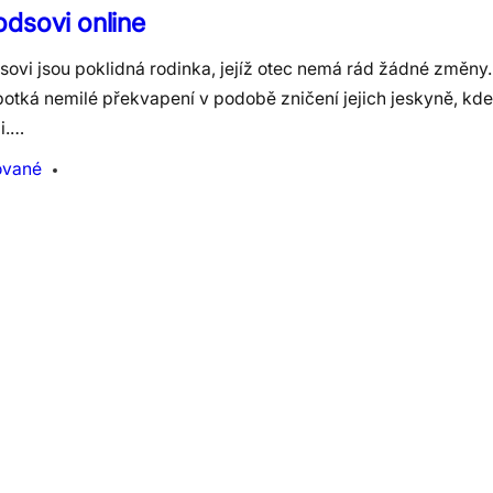
dsovi online
sovi jsou poklidná rodinka, jejíž otec nemá rád žádné změny.
potká nemilé překvapení v podobě zničení jejich jeskyně, kd
i.…
ované