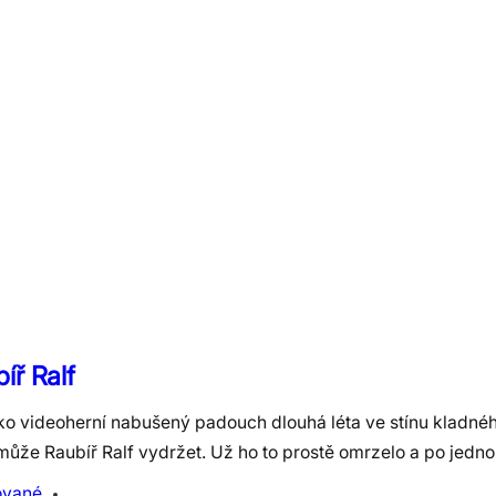
íř Ralf
ako videoherní nabušený padouch dlouhá léta ve stínu kladnéh
může Raubíř Ralf vydržet. Už ho to prostě omrzelo a po jed
ované