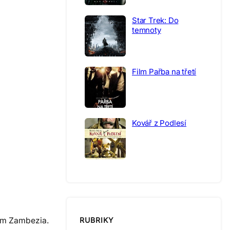
Star Trek: Do
temnoty
Film Pařba na třetí
Kovář z Podlesí
film Zambezia.
RUBRIKY