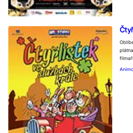
Čtyř
Oblíb
plátn
filma
Anim