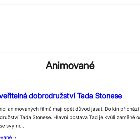
Animované
eřitelná dobrodružství Tada Stonese
ící animovaných filmů mají opět důvod jásat. Do kin přichází
družství Tada Stonese. Hlavní postava Tad je kvůli záměně o
 se svými…
ované