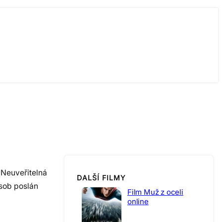
 Neuveřitelná
DALŠÍ FILMY
sob poslán
Film Muž z oceli
online