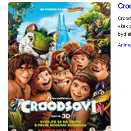
Croo
Crood
však 
bydlel
Anim