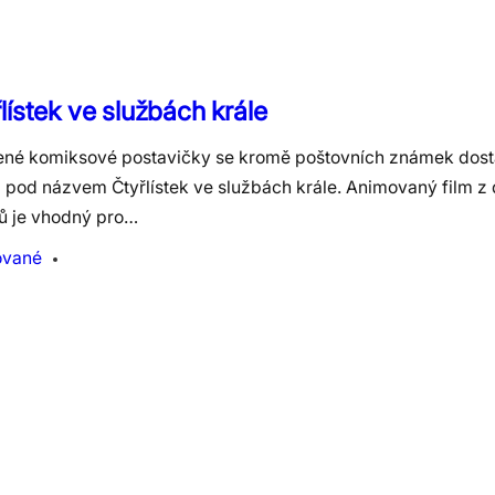
lístek ve službách krále
ené komiksové postavičky se kromě poštovních známek dosta
a pod názvem Čtyřlístek ve službách krále. Animovaný film z
řů je vhodný pro…
ované