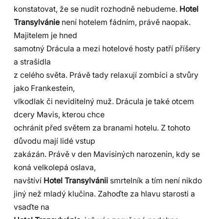
konstatovat, že se nudit rozhodně nebudeme.
Hotel
Transylvánie
není hotelem fádním, právě naopak.
Majitelem je hned
samotný Drácula a mezi hotelové hosty patří příšery
a strašidla
z celého světa. Právě tady relaxují zombíci a stvůry
jako Frankestein,
vlkodlak či neviditelný muž. Drácula je také otcem
dcery Mavis, kterou chce
ochránit před světem za branami hotelu. Z tohoto
důvodu mají lidé vstup
zakázán. Právě v den Mavisiných narozenin, kdy se
koná velkolepá oslava,
navštíví
Hotel Transylvánii
smrtelník a tím není nikdo
jiný než mladý klučina. Zahoďte za hlavu starosti a
vsaďte na