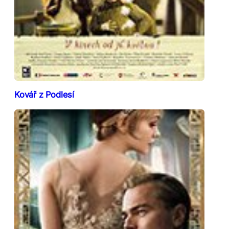
Kovář z Podlesí