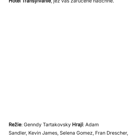
Hotel Transylvánie
, jež vás zaručené nadchne.
Režie
: Genndy Tartakovsky
Hrají
: Adam
Sandler, Kevin James, Selena Gomez, Fran Drescher,