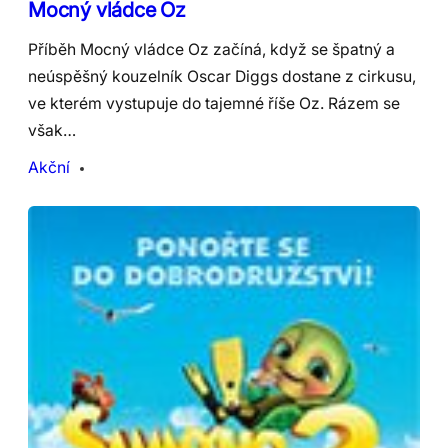
Mocný vládce Oz
Příběh Mocný vládce Oz začíná, když se špatný a
neúspěšný kouzelník Oscar Diggs dostane z cirkusu,
ve kterém vystupuje do tajemné říše Oz. Rázem se
však…
Akční