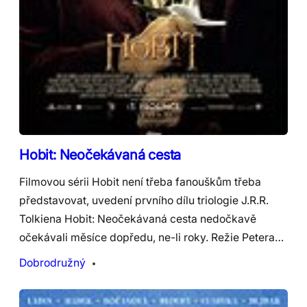
Hobit: Neočekávaná cesta
Filmovou sérii Hobit není třeba fanouškům třeba
představovat, uvedení prvního dílu triologie J.R.R.
Tolkiena Hobit: Neočekávaná cesta nedočkavě
očekávali měsíce dopředu, ne-li roky. Režie Petera…
Dobrodružný