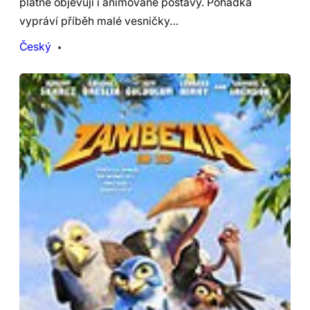
plátně objevují i animované postavy. Pohádka
vypráví příběh malé vesničky…
Český