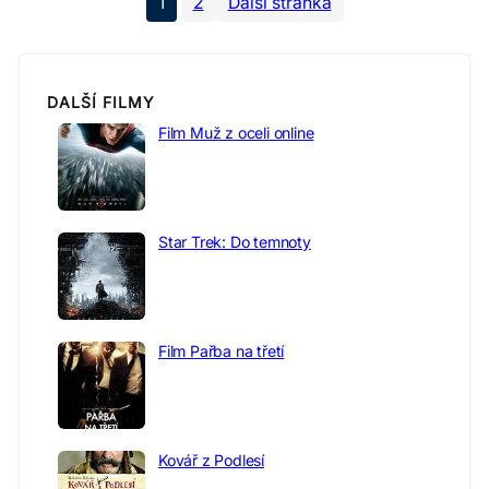
1
2
Další stránka
DALŠÍ FILMY
Film Muž z oceli online
Star Trek: Do temnoty
Film Pařba na třetí
Kovář z Podlesí