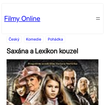
Přeskočit
Skip
na
to
Filmy Online
obsah
content
Český
Komedie
Pohádka
Saxána a Lexikon kouzel