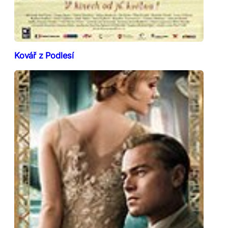
Kovář z Podlesí