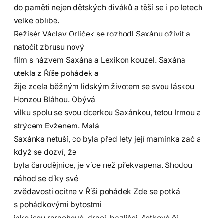
do paměti nejen dětských diváků a těší se i po letech
velké oblibě.
Režisér Václav Orliček se rozhodl Saxánu oživit a
natočit zbrusu nový
film s názvem Saxána a Lexikon kouzel. Saxána
utekla z Říše pohádek a
žije zcela běžným lidským životem se svou láskou
Honzou Bláhou. Obývá
vilku spolu se svou dcerkou Saxánkou, tetou Irmou a
strýcem Evženem. Malá
Saxánka netuší, co byla před lety její maminka zač a
když se dozví, že
byla čarodějnice, je více než překvapena. Shodou
náhod se díky své
zvědavosti ocitne v Říši pohádek Zde se potká
s pohádkovými bytostmi
jako jsou rarachové, draci, bazlišci, šotkové či