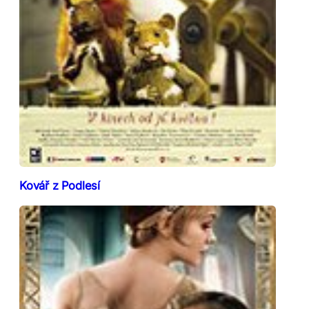
Kovář z Podlesí