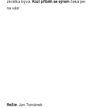
zkrátka bývá.
Kozí příběh se sýrem
čeká jen
na vás!
Režie
: Jan Tománek