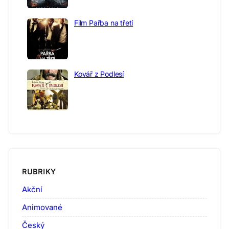
Film Pařba na třetí
Kovář z Podlesí
RUBRIKY
Akční
Animované
Český