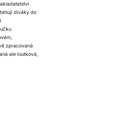
akladatelství
tahují diváky do
í
oučku
movém,
ově zpracovaná
aná ale loutková,