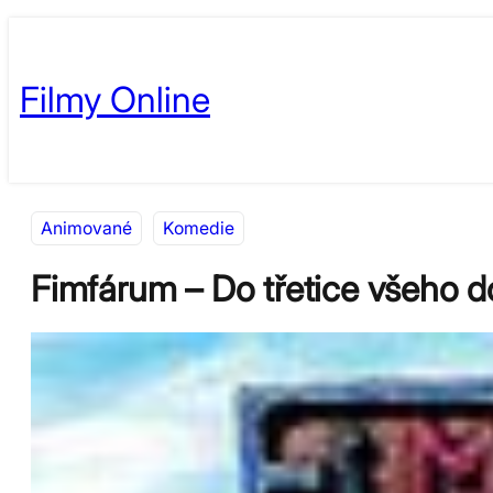
Přeskočit
Skip
na
to
Filmy Online
obsah
content
Animované
Komedie
Fimfárum – Do třetice všeho 