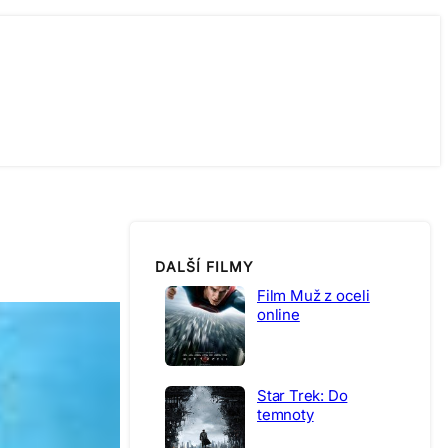
DALŠÍ FILMY
Film Muž z oceli
online
Star Trek: Do
temnoty