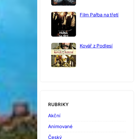
Film Pařba na třetí
Kovář z Podlesí
RUBRIKY
Akční
Animované
Český