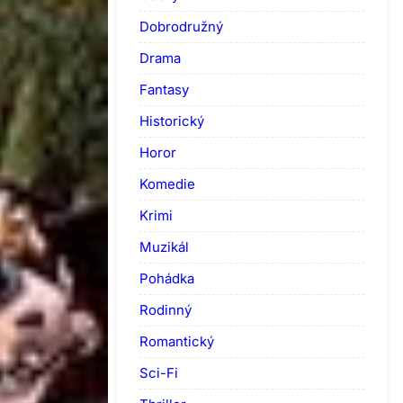
Dobrodružný
Drama
Fantasy
Historický
Horor
Komedie
Krimi
Muzikál
Pohádka
Rodinný
Romantický
Sci-Fi