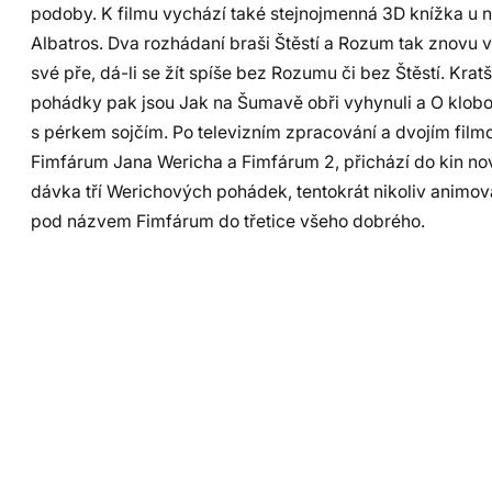
podoby. K filmu vychází také stejnojmenná 3D knížka u n
Albatros. Dva rozhádaní braši Štěstí a Rozum tak znovu v
své pře, dá-li se žít spíše bez Rozumu či bez Štěstí. Kratš
pohádky pak jsou Jak na Šumavě obři vyhynuli a O klob
s pérkem sojčím. Po televizním zpracování a dvojím fil
Fimfárum Jana Wericha a Fimfárum 2, přichází do kin n
dávka tří Werichových pohádek, tentokrát nikoliv animov
pod názvem Fimfárum do třetice všeho dobrého.