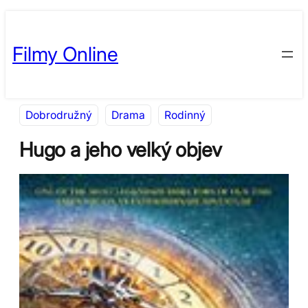
Přeskočit
Skip
na
to
Filmy Online
obsah
content
Dobrodružný
Drama
Rodinný
Hugo a jeho velký objev