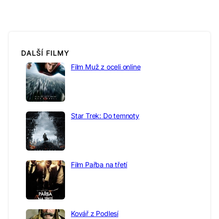
DALŠÍ FILMY
Film Muž z oceli online
Star Trek: Do temnoty
Film Pařba na třetí
Kovář z Podlesí