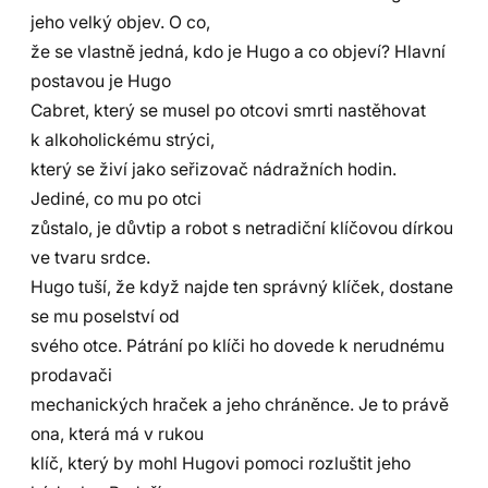
jeho velký objev. O co,
že se vlastně jedná, kdo je Hugo a co objeví? Hlavní
postavou je Hugo
Cabret, který se musel po otcovi smrti nastěhovat
k alkoholickému strýci,
který se živí jako seřizovač nádražních hodin.
Jediné, co mu po otci
zůstalo, je důvtip a robot s netradiční klíčovou dírkou
ve tvaru srdce.
Hugo tuší, že když najde ten správný klíček, dostane
se mu poselství od
svého otce. Pátrání po klíči ho dovede k nerudnému
prodavači
mechanických hraček a jeho chráněnce. Je to právě
ona, která má v rukou
klíč, který by mohl Hugovi pomoci rozluštit jeho