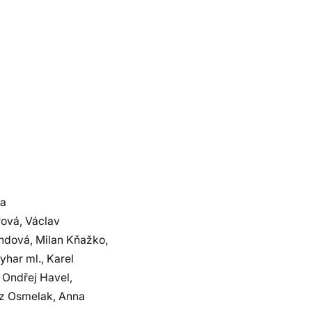
na
řová, Václav
ndová, Milan Kňažko,
yhar ml., Karel
 Ondřej Havel,
sz Osmelak, Anna