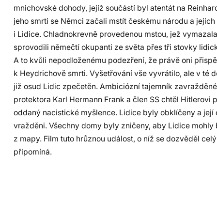
mnichovské dohody, jejíž součástí byl atentát na Reinha
jeho smrti se Němci začali mstít českému národu a jejich o
i Lidice. Chladnokrevně provedenou mstou, jež vymazala
sprovodili němečtí okupanti ze světa přes tři stovky lidi
A to kvůli nepodloženému podezření, že právě oni přispě
k Heydrichově smrti. Vyšetřování vše vyvrátilo, ale v té 
již osud Lidic zpečetěn. Ambiciózní tajemník zavražděné
protektora Karl Hermann Frank a člen SS chtěl Hitlerovi p
oddaný nacistické myšlence. Lidice byly obklíčeny a její
vražděni. Všechny domy byly zničeny, aby Lidice mohly
z mapy. Film tuto hrůznou událost, o níž se dozvěděl celý
připomíná.