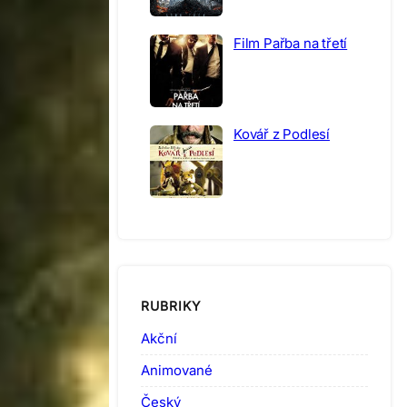
Film Pařba na třetí
Kovář z Podlesí
RUBRIKY
Akční
Animované
Český