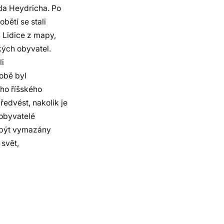
rda Heydricha. Po
bětí se stali
 Lidice z mapy,
ckých obyvatel.
li
době byl
ho říšského
ředvést, nakolik je
 obyvatelé
 být vymazány
 svět,