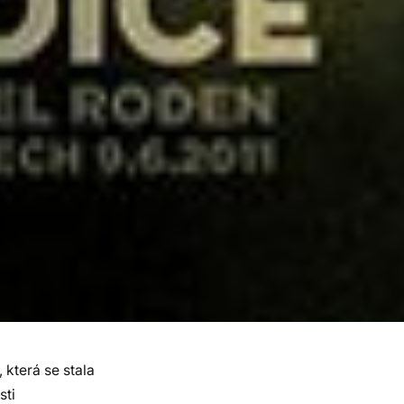
 která se stala
sti