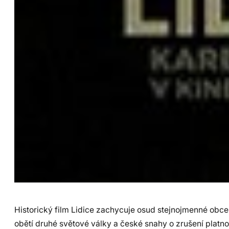
Historický film Lidice zachycuje osud stejnojmenné obce,
obětí druhé světové války a české snahy o zrušení platno