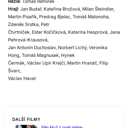
Režie
: Tomáš Řehořek
Hrají
: Jan Budař, Kateřina Brožová, Milan Šteindler,
Martin Písařík, Predrag Bjelac, Tomáš Matonoha,
Zdeněk Srstka, Petr
Čtvrtníček, Ester Kočičková, Katarína Hasprová, Jana
Pehrová-Krausová,
Jan Antonín Duchoslav, Norbert Lichý, Veronika
Hong, Tomáš Magnusek, Hynek
Čermák, Václav Upír Krejčí, Martin Hranáč, Filip
Švarc,
Václav Havel
DALŠÍ FILMY
Film Muž z oceli online