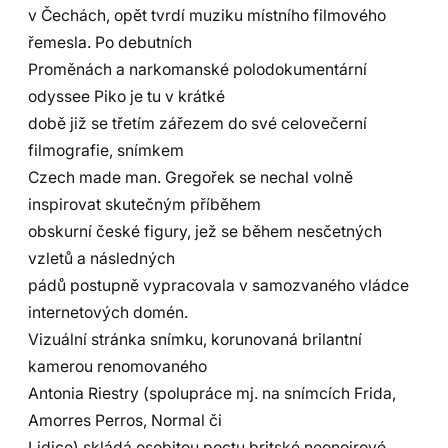
v Čechách, opět tvrdí muziku místního filmového
řemesla. Po debutních
Proměnách a narkomanské polodokumentární
odyssee Piko je tu v krátké
době již se třetím zářezem do své celovečerní
filmografie, snímkem
Czech made man. Gregořek se nechal volně
inspirovat skutečným příběhem
obskurní české figury, jež se během nesčetných
vzletů a následných
pádů postupně vypracovala v samozvaného vládce
internetových domén.
Vizuální stránka snímku, korunovaná brilantní
kamerou renomovaného
Antonia Riestry (spolupráce mj. na snímcích Frida,
Amorres Perros, Normal či
Lidice) skládá osobitou poctu britské neonoirové