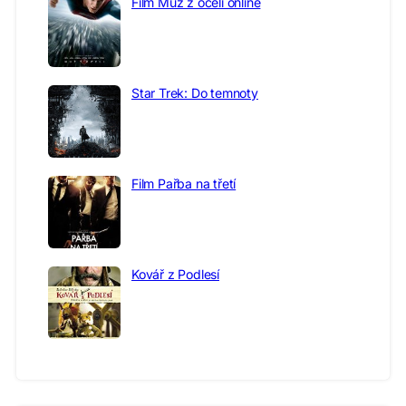
Film Muž z oceli online
Star Trek: Do temnoty
Film Pařba na třetí
Kovář z Podlesí