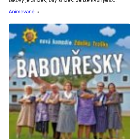
takový je Snížek, bílý snížek. Jenže kvůli jeho…
Animované