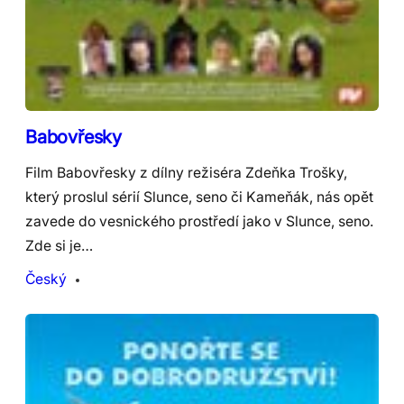
Babovřesky
Film Babovřesky z dílny režiséra Zdeňka Trošky,
který proslul sérií Slunce, seno či Kameňák, nás opět
zavede do vesnického prostředí jako v Slunce, seno.
Zde si je…
Český