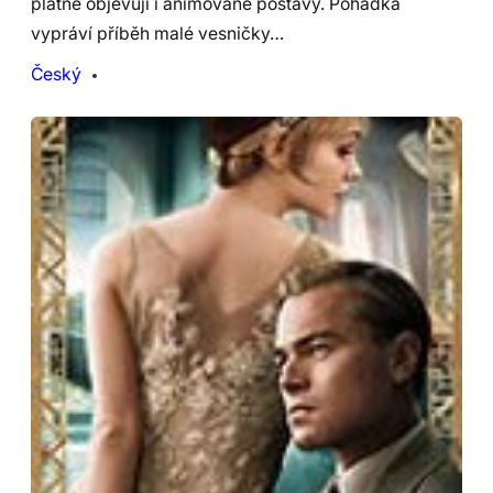
plátně objevují i animované postavy. Pohádka
vypráví příběh malé vesničky…
Český