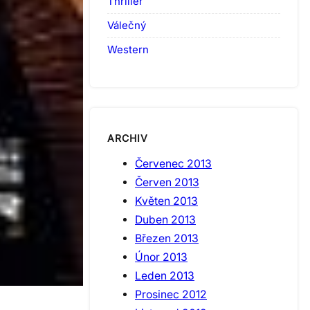
Thriller
Válečný
Western
ARCHIV
Červenec 2013
Červen 2013
Květen 2013
Duben 2013
Březen 2013
Únor 2013
Leden 2013
Prosinec 2012