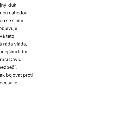
ný kluk,
stnou náhodou
co se s ním
objevuje
vá této
á ráda vláda,
anějšími lidmi
vrací David
bezpečí.
k bojovat proti
rocesu je