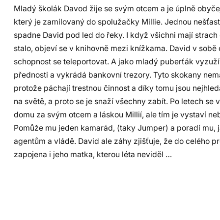
Mladý školák Davod žije se svým otcem a je úplně obyčej
který je zamilovaný do spolužačky Millie. Jednou nešťa
spadne David pod led do řeky. I když všichni mají strach 
stalo, objeví se v knihovně mezi knížkama. David v sobě 
schopnost se teleportovat. A jako mladý puberťák vyzuží
přednosti a vykrádá bankovní trezory. Tyto skokany nem
protože páchají trestnou činnost a díky tomu jsou nejhled
na světě, a proto se je snaží všechny zabít. Po letech se 
domu za svým otcem a láskou Millií, ale tím je vystaví ne
Pomůže mu jeden kamarád, (taky Jumper) a poradí mu, ja
agentům a vládě. David ale záhy zjišťuje, že do celého p
zapojena i jeho matka, kterou léta neviděl …