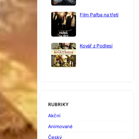
Film Pařba na třetí
Kovář z Podlesí
RUBRIKY
Akční
Animované
Český