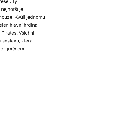
esel. Ty
nejhorší je
nouze. Kvůli jednomu
ejen hlavní hrdina
Pirates. Všichni
 sestavu, která
ářez jménem