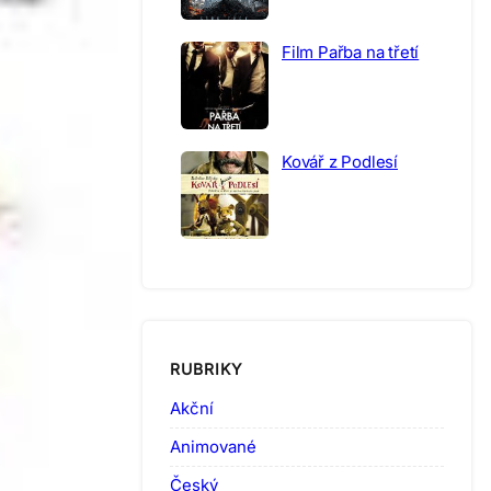
Film Pařba na třetí
Kovář z Podlesí
RUBRIKY
Akční
Animované
Český