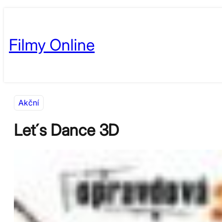
Přeskočit
Skip
na
to
Filmy Online
obsah
content
Akční
Let´s Dance 3D