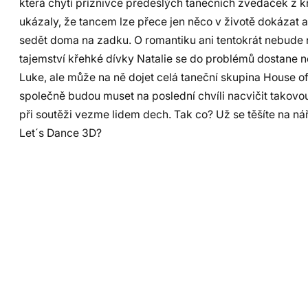
která chytí příznivce předešlých tanečních zvedaček z kř
ukázaly, že tancem lze přece jen něco v životě dokázat a 
sedět doma na zadku. O romantiku ani tentokrát nebude 
tajemství křehké dívky Natalie se do problémů dostane n
Luke, ale může na ně dojet celá taneční skupina House of 
společně budou muset na poslední chvíli nacvičit takovou
při soutěži vezme lidem dech. Tak co? Už se těšíte na n
Let´s Dance 3D?