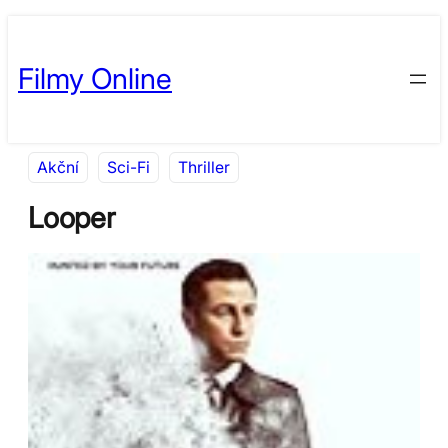
Přeskočit
Skip
na
to
Filmy Online
obsah
content
Akční
Sci-Fi
Thriller
Looper