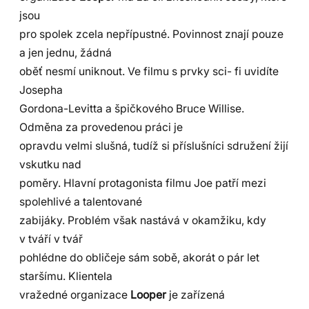
jsou
pro spolek zcela nepřípustné. Povinnost znají pouze
a jen jednu, žádná
oběť nesmí uniknout. Ve filmu s prvky sci- fi uvidíte
Josepha
Gordona-Levitta a špičkového Bruce Willise.
Odměna za provedenou práci je
opravdu velmi slušná, tudíž si příslušníci sdružení žijí
vskutku nad
poměry. Hlavní protagonista filmu Joe patří mezi
spolehlivé a talentované
zabijáky. Problém však nastává v okamžiku, kdy
v tváří v tvář
pohlédne do obličeje sám sobě, akorát o pár let
staršímu. Klientela
vražedné organizace
Looper
je zařízená