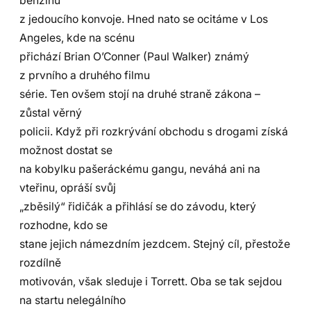
benzínu
z jedoucího konvoje. Hned nato se ocitáme v Los
Angeles, kde na scénu
přichází Brian O’Conner (Paul Walker) známý
z prvního a druhého filmu
série. Ten ovšem stojí na druhé straně zákona –
zůstal věrný
policii. Když při rozkrývání obchodu s drogami získá
možnost dostat se
na kobylku pašeráckému gangu, neváhá ani na
vteřinu, opráší svůj
„zběsilý“ řidičák a přihlásí se do závodu, který
rozhodne, kdo se
stane jejich námezdním jezdcem. Stejný cíl, přestože
rozdílně
motivován, však sleduje i Torrett. Oba se tak sejdou
na startu nelegálního