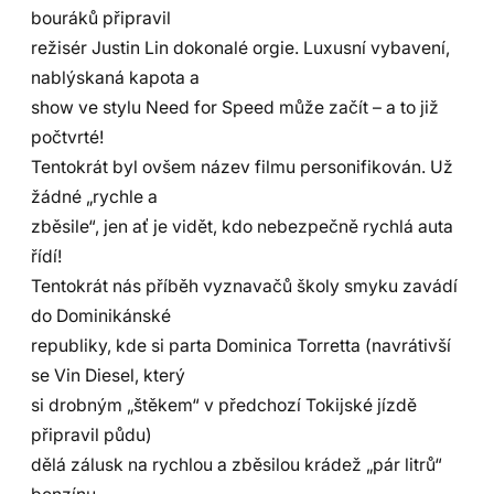
bouráků připravil
režisér Justin Lin dokonalé orgie. Luxusní vybavení,
nablýskaná kapota a
show ve stylu Need for Speed může začít – a to již
počtvrté!
Tentokrát byl ovšem název filmu personifikován. Už
žádné „rychle a
zběsile“, jen ať je vidět, kdo nebezpečně rychlá auta
řídí!
Tentokrát nás příběh vyznavačů školy smyku zavádí
do Dominikánské
republiky, kde si parta Dominica Torretta (navrátivší
se Vin Diesel, který
si drobným „štěkem“ v předchozí Tokijské jízdě
připravil půdu)
dělá zálusk na rychlou a zběsilou krádež „pár litrů“