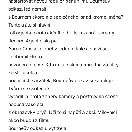
nastartovat novou řadu příběhu filmu Bourneův
odkaz, jež nemají
s Bournem skoro nic společného, snad kromě jména?
Tentokráte si hlavní
roli agenta tohoto akčního thrilleru zahrál Jeremy
Renner. Agent číslo pět
Aaron Crosse je opět v jednom kole a snaží se
zachránit skoro
nezachranitelné. Kdo miluje akci a pořádné zážitky
ze stříleček a
pouličních šarvátek, Bourneův odkaz si zamiluje.
Tvůrci se skutečně
vyřádili a proto záběry kamery a postavy na scéně
nepustí vaše oči
z obrazovky pryč. Užijte si napětí a akci. Milovníci
akce budou z filmu
Bourneův odkaz u vytržení!