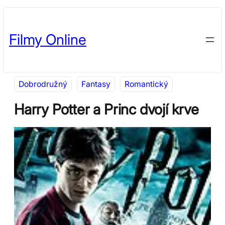
Přeskočit
Skip
na
to
Filmy Online
obsah
content
Dobrodružný
Fantasy
Romantický
Harry Potter a Princ dvojí krve