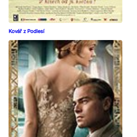
Kovář z Podlesí