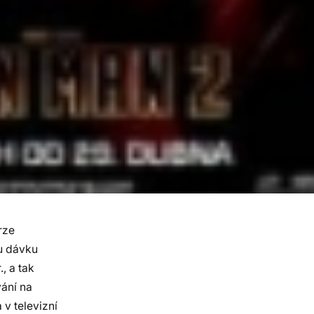
rze
u dávku
, a tak
vání na
v televizní