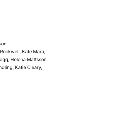
son,
Rockwell, Kate Mara,
regg, Helena Mattsson,
dling, Katie Cleary,