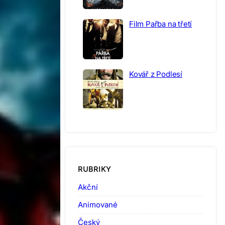
Film Pařba na třetí
Kovář z Podlesí
RUBRIKY
Akční
Animované
Český