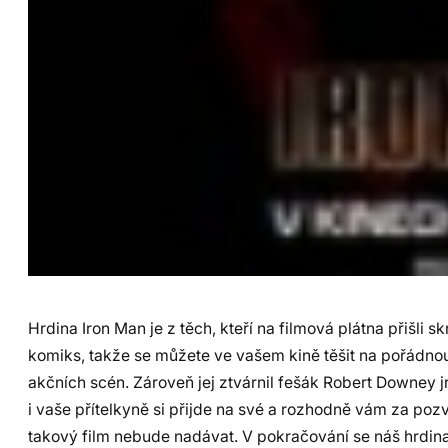
Hrdina Iron Man je z těch, kteří na filmová plátna přišli sk
komiks, takže se můžete ve vašem kině těšit na pořádno
akčních scén. Zároveň jej ztvárnil fešák Robert Downey jr.
i vaše přítelkyně si přijde na své a rozhodně vám za poz
takový film nebude nadávat. V pokračování se náš hrdina 