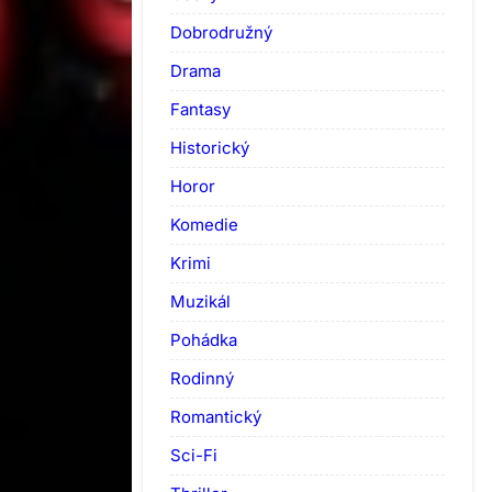
Dobrodružný
Drama
Fantasy
Historický
Horor
Komedie
Krimi
Muzikál
Pohádka
Rodinný
Romantický
Sci-Fi