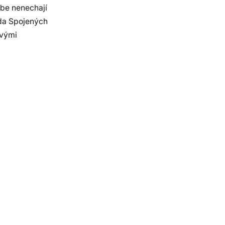
ebe nenechají
áda Spojených
svými