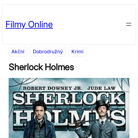
Přeskočit
Skip
na
to
Filmy Online
obsah
content
Akční
Dobrodružný
Krimi
Sherlock Holmes