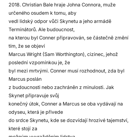
2018. Christian Bale hraje Johna Connora, muže
určeného osudem k tomu, aby
vedl lidský odpor vůči Skynetu a jeho armádě
Terminátorů. Ale budoucnost,
na kterou byl Conner připravován, se částečně změní
tím, že se objeví
Marcus Wright (Sam Worthington), cizinec, jehož
poslední vzpomínkou je, že
byl mezi mrtvými. Conner musí rozhodnout, zda byl
Marcus poslán
z budoucnosti nebo zachráněn z minulosti. Jak
Skynet připravuje svůj
konečný útok, Conner a Marcus se oba vydávají na
odyseu, která je přivede
do srdce Skynetu, kde se dozvídají hrozivé tajemství,
které stojí za
možným vyvražděním lidstva.