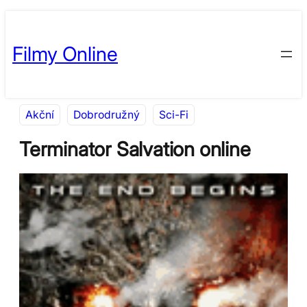
Přeskočit
Skip
na
to
Filmy Online
obsah
content
Akční
Dobrodružný
Sci-Fi
Terminator Salvation online