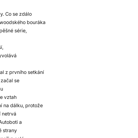
y. Co se zdálo
lywoodského bouráka
pěšné série,
í,
vyvolává
l z prvního setkání
 začal se
mu
že vztah
 na dálku, protože
í netrvá
Autoboti a
ě strany