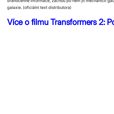
drahocenné informace, začnou po něm jít mechaničtí gau
galaxie. (oficiální text distributora)
Více o filmu Transformers 2: 