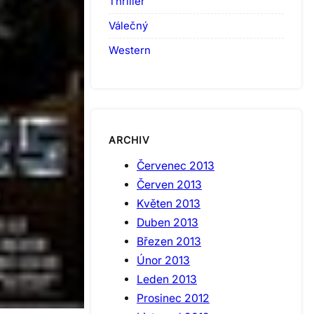
Thriller
Válečný
Western
ARCHIV
Červenec 2013
Červen 2013
Květen 2013
Duben 2013
Březen 2013
Únor 2013
Leden 2013
Prosinec 2012