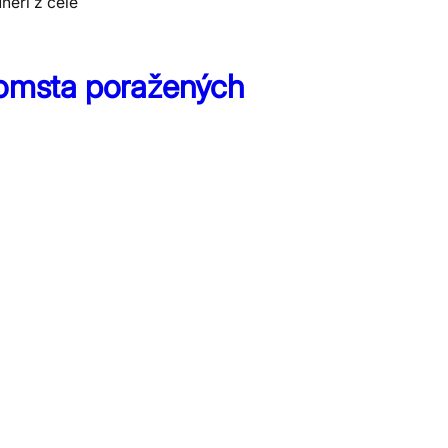
neři z celé
Pomsta poražených