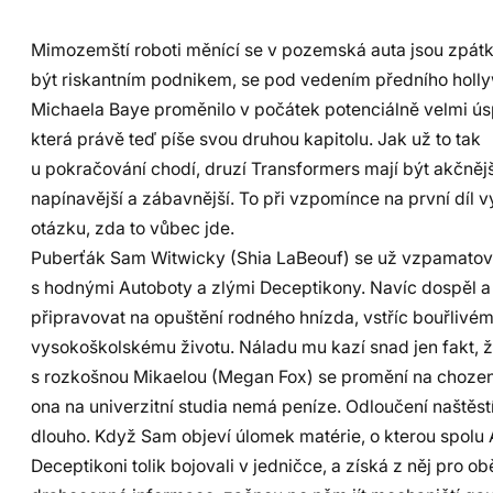
Mimozemští roboti měnící se v pozemská auta jsou zpátk
být riskantním podnikem, se pod vedením předního hol
Michaela Baye proměnilo v počátek potenciálně velmi ús
která právě teď píše svou druhou kapitolu. Jak už to tak
u pokračování chodí, druzí Transformers mají být akčnějš
napínavější a zábavnější. To při vzpomínce na první díl 
otázku, zda to vůbec jde.
Puberťák Sam Witwicky (Shia LaBeouf) se už vzpamatova
s hodnými Autoboty a zlými Deceptikony. Navíc dospěl a
připravovat na opuštění rodného hnízda, vstříc bouřlivé
vysokoškolskému životu. Náladu mu kazí snad jen fakt, 
s rozkošnou Mikaelou (Megan Fox) se promění na chození
ona na univerzitní studia nemá peníze. Odloučení naštěst
dlouho. Když Sam objeví úlomek matérie, o kterou spolu 
Deceptikoni tolik bojovali v jedničce, a získá z něj pro ob