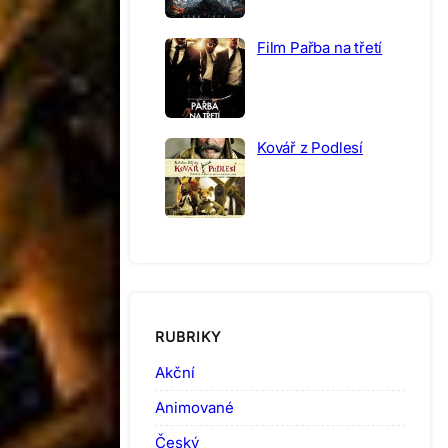
Film Pařba na třetí
Kovář z Podlesí
RUBRIKY
Akční
Animované
Český