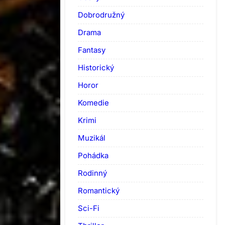
Dobrodružný
Drama
Fantasy
Historický
Horor
Komedie
Krimi
Muzikál
Pohádka
Rodinný
Romantický
Sci-Fi