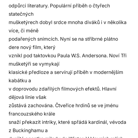
odpůrci literatury. Populární příběh o čtyřech
statečných
mušketýrech dobyl srdce mnoha diváků i v několika
více, či méně
podařených snímcích. Nyní se na stříbrné plátno
dere nový film, který
vznikl pod taktovkou Paula W.S. Andersona. Noví Tři
mušketýři se vymykají
klasické předloze a servírují příběh v modernějším
kabátku a
v doprovodu zdařilých filmových efektů. Hlavní
dějová linie však
zůstává zachována. Čtveřice hrdinů se ve jménu
francouzského krále
snaží překazit intriky, které spřádá kardinál, vévoda
z Buckinghamu a