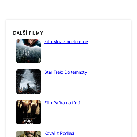
DALŠÍ FILMY
Film Muž z oceli online
Star Trek: Do temnoty
Film Pařba na třetí
Kovář z Podlesí