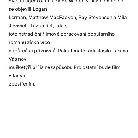
dvojitá agentka milady de Winter. V hlavních rolích
se objevili Logan
Lerman, Matthew MacFadyen, Ray Stevenson a Mila
Jovivich. Těžko říct, zda si
toto netradiční filmové zpracování populárního
románu získá více
odpůrců či příznivců. Pokud máte rádi klasiku, asi na
Vás noví
mušketýři příliš nezapůsobí. Pro ostatní bude film
vítaným
zpestřením.