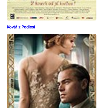
Kovář z Podlesí