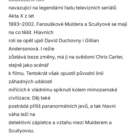
navazující na legendární řadu televizních seriálů
Akta X z let
1993–2002. Fanouškové Muldera a Scullyové se mají
na co těšit. Hlavních
rolí se opět ujali David Duchovny i Gillian
Andersonová. I režie
zůstává beze změny, má ji na svědomí Chris Carter,
stejně jako scénář
k filmu. Tentokrát však opustil původní linii
záhadných událostí
mířících k vládnímu spiknutí kolem mimozemské
civilizace. Děj také
postrádá příliš paranormálních jevů, a tak hlavní
váha leží na
detektivní zápletce a vztahu mezi Mulderem a
Scullyovou.