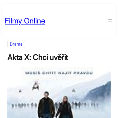
Přeskočit
Skip
na
to
Filmy Online
obsah
content
Drama
Akta X: Chci uvěřit