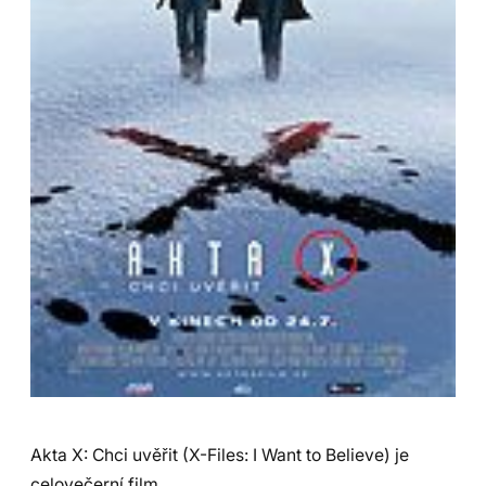
Akta X: Chci uvěřit (X-Files: I Want to Believe) je
celovečerní film