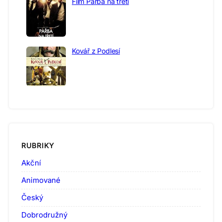
Film Pařba na třetí
Kovář z Podlesí
RUBRIKY
Akční
Animované
Český
Dobrodružný