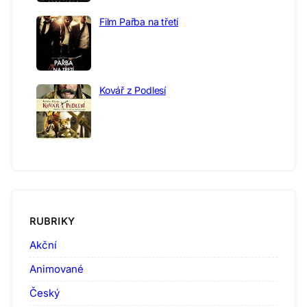
Film Pařba na třetí
Kovář z Podlesí
RUBRIKY
Akční
Animované
Český