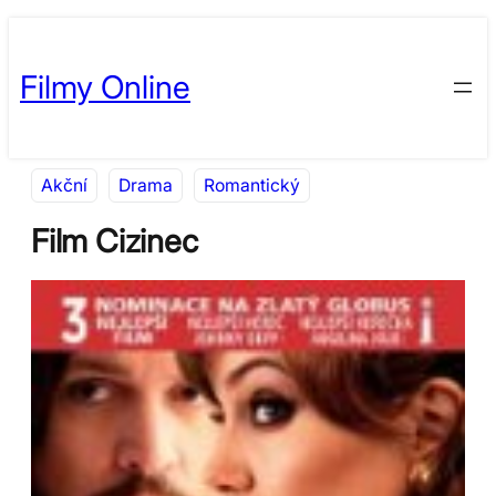
Přeskočit
Skip
na
to
Filmy Online
obsah
content
Akční
Drama
Romantický
Film Cizinec