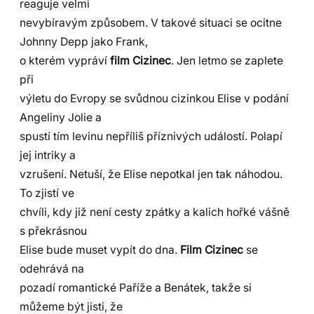
reaguje velmi
nevybíravým způsobem. V takové situaci se ocitne
Johnny Depp jako Frank,
o kterém vypráví
film Cizinec
. Jen letmo se zaplete
při
výletu do Evropy se svůdnou cizinkou Elise v podání
Angeliny Jolie a
spustí tím levinu nepříliš příznivých událostí. Polapí
jej intriky a
vzrušení. Netuší, že Elise nepotkal jen tak náhodou.
To zjistí ve
chvíli, kdy již není cesty zpátky a kalich hořké vášně
s překrásnou
Elise bude muset vypít do dna.
Film Cizinec
se
odehrává na
pozadí romantické Paříže a Benátek, takže si
můžeme být jisti, že