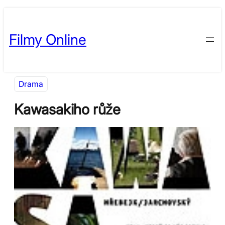
Přeskočit
Skip
na
to
Filmy Online
obsah
content
Drama
Kawasakiho růže