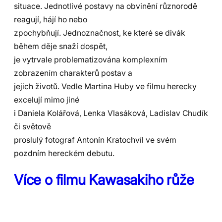
situace. Jednotlivé postavy na obvinění různorodě
reagují, hájí ho nebo
zpochybňují. Jednoznačnost, ke které se divák
během děje snaží dospět,
je vytrvale problematizována komplexním
zobrazením charakterů postav a
jejich životů. Vedle Martina Huby ve filmu herecky
excelují mimo jiné
i Daniela Kolářová, Lenka Vlasáková, Ladislav Chudík
či světově
proslulý fotograf Antonín Kratochvíl ve svém
pozdním hereckém debutu.
Více o filmu Kawasakiho růže