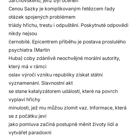
Jarchovského, jenž byl oceněn
Cenou Sazky je komplikovaným řetězcem řady
otázek spojených problémem
triády hříchu, trestu i odpuštění. Poskytnuté odpovědi
nikdy nejsou
černobílé. Epicentrem příběhu je postava proslulého
psychiatra (Martin
Huba) coby zdánlivě neochvějné morální autority,
který má v rámci
oslav výročí vzniku republiky získat státní
vyznamenání. Slavnostní akt
se stane katalyzátorem událostí, které na povrch
vyplaví hříchy
minulosti, jež mu můžou zlomit vaz. Informace, která
se z počátku jeví
jako pomluva začíná postupně měnit životy lidí a
vytvářet paradoxní