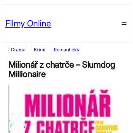
Přeskočit
Skip
na
to
Filmy Online
obsah
content
Drama
Krimi
Romantický
Milionář z chatrče – Slumdog
Millionaire