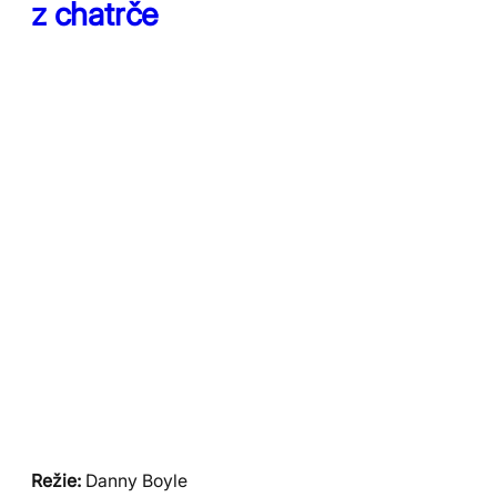
z chatrče
Režie:
Danny Boyle