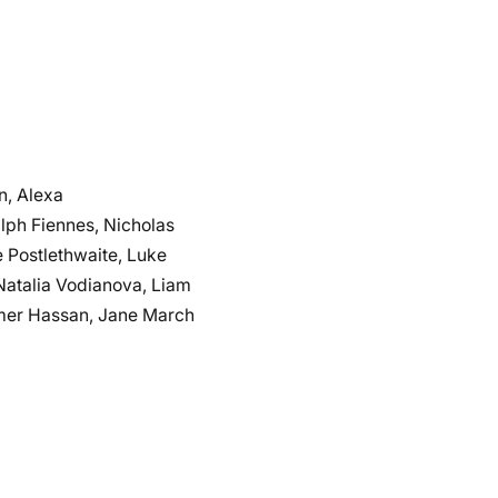
n, Alexa
lph Fiennes, Nicholas
 Postlethwaite, Luke
Natalia Vodianova, Liam
mer Hassan, Jane March