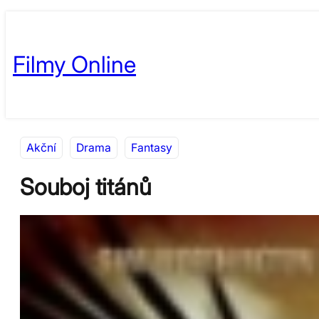
Přeskočit
Skip
na
to
Filmy Online
obsah
content
Akční
Drama
Fantasy
Souboj titánů