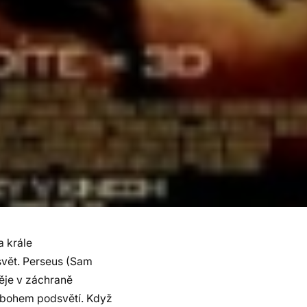
a krále
svět. Perseus (Sam
ěje v záchraně
 bohem podsvětí. Když