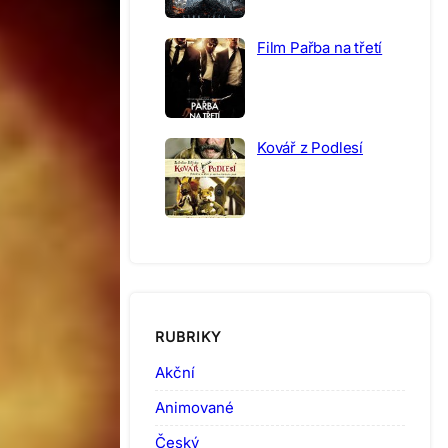
Film Pařba na třetí
Kovář z Podlesí
RUBRIKY
Akční
Animované
Český