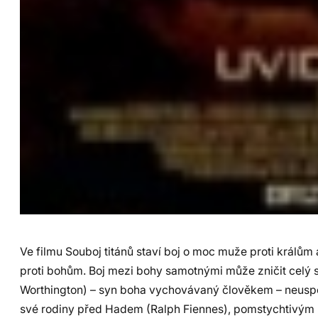
Ve filmu Souboj titánů staví boj o moc muže proti králům 
proti bohům. Boj mezi bohy samotnými může zničit celý 
Worthington) – syn boha vychovávaný člověkem – neusp
své rodiny před Hadem (Ralph Fiennes), pomstychtivým