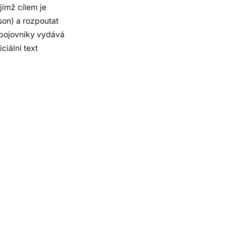
jímž cílem je
son) a rozpoutat
 bojovníky vydává
iální text