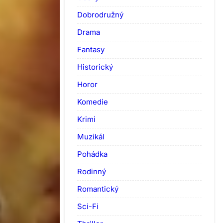
Dobrodružný
Drama
Fantasy
Historický
Horor
Komedie
Krimi
Muzikál
Pohádka
Rodinný
Romantický
Sci-Fi