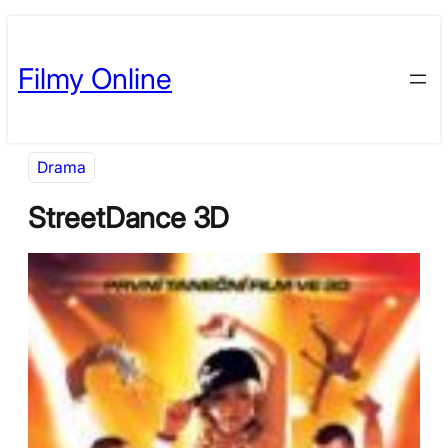
Přeskočit
Skip
na
to
Filmy Online
obsah
content
Drama
StreetDance 3D