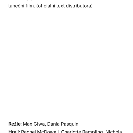
taneční film. (oficiální text distributora)
Režie
: Max Giwa, Dania Pasquini
Hrají
: Rachel McDowall, Charlotte Rampling, Nichola