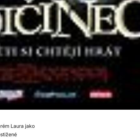
terém Laura jako
ostižené