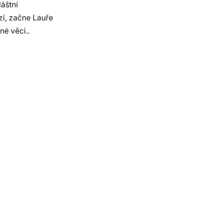
láštní
zí, začne Lauře
né věci..