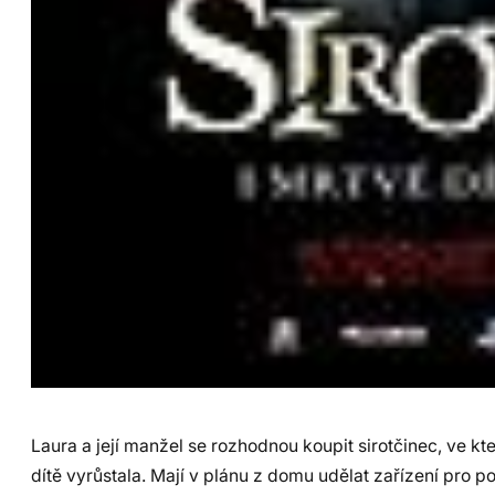
Laura a její manžel se rozhodnou koupit sirotčinec, ve k
dítě vyrůstala. Mají v plánu z domu udělat zařízení pro p