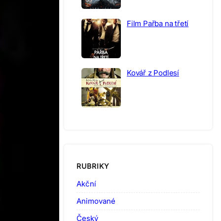
Film Pařba na třetí
Kovář z Podlesí
RUBRIKY
Akční
Animované
Český