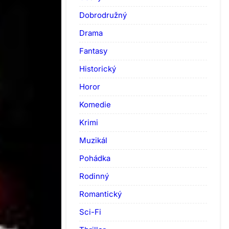
Dobrodružný
Drama
Fantasy
Historický
Horor
Komedie
Krimi
Muzikál
Pohádka
Rodinný
Romantický
Sci-Fi