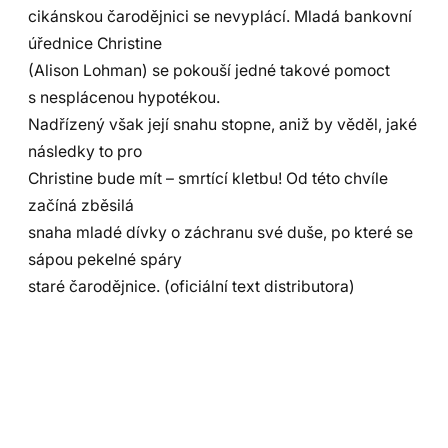
cikánskou čarodějnici se nevyplácí. Mladá bankovní
úřednice Christine
(Alison Lohman) se pokouší jedné takové pomoct
s nesplácenou hypotékou.
Nadřízený však její snahu stopne, aniž by věděl, jaké
následky to pro
Christine bude mít – smrtící kletbu! Od této chvíle
začíná zběsilá
snaha mladé dívky o záchranu své duše, po které se
sápou pekelné spáry
staré čarodějnice. (oficiální text distributora)