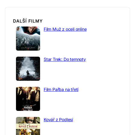
DALŠÍ FILMY
Film Muž z oceli online
Star Trek: Do temnoty
Film Pařba na třetí
Kovář z Podlesí