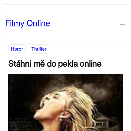
Přeskočit
Skip
na
to
Filmy Online
obsah
content
Horor
Thriller
Stáhni mě do pekla online