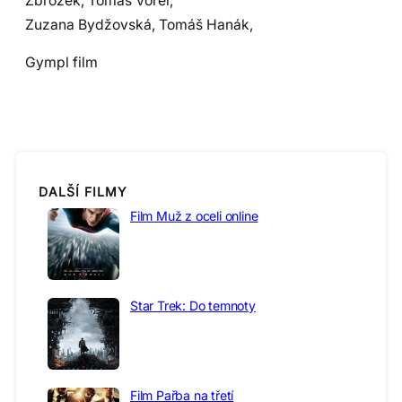
Zbrožek, Tomáš Vorel,
Zuzana Bydžovská, Tomáš Hanák,
Gympl film
DALŠÍ FILMY
Film Muž z oceli online
Star Trek: Do temnoty
Film Pařba na třetí