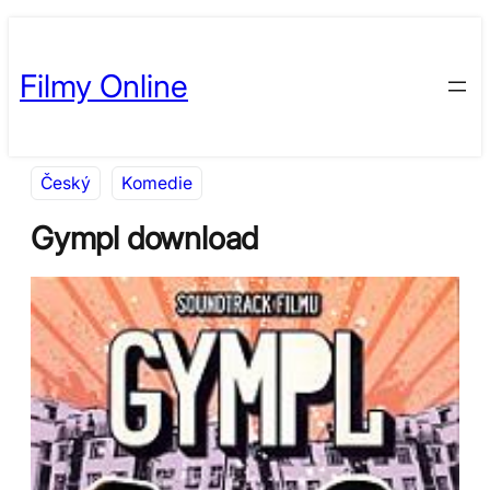
Přeskočit
Skip
na
to
Filmy Online
obsah
content
Český
Komedie
Gympl download