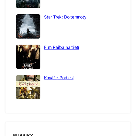
Star Trek: Do temnoty
Film Pařba na třetí
Kovář z Podlesí
RUBRIKY