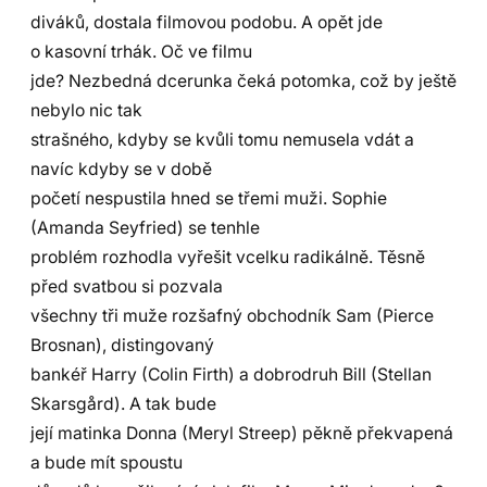
diváků, dostala filmovou podobu. A opět jde
o kasovní trhák. Oč ve filmu
jde? Nezbedná dcerunka čeká potomka, což by ještě
nebylo nic tak
strašného, kdyby se kvůli tomu nemusela vdát a
navíc kdyby se v době
početí nespustila hned se třemi muži. Sophie
(Amanda Seyfried) se tenhle
problém rozhodla vyřešit vcelku radikálně. Těsně
před svatbou si pozvala
všechny tři muže rozšafný obchodník Sam (Pierce
Brosnan), distingovaný
bankéř Harry (Colin Firth) a dobrodruh Bill (Stellan
Skarsgård). A tak bude
její matinka Donna (Meryl Streep) pěkně překvapená
a bude mít spoustu