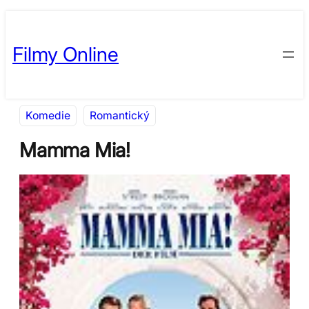
Přeskočit
Skip
na
to
Filmy Online
obsah
content
Komedie
Romantický
Mamma Mia!