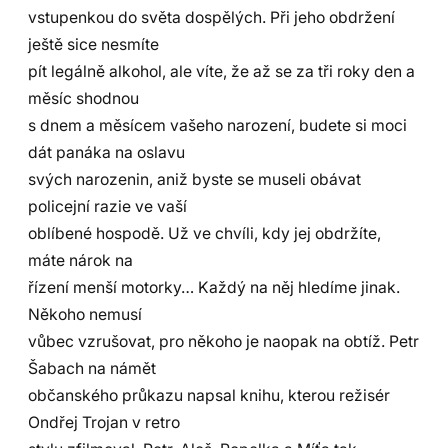
vstupenkou do světa dospělých. Při jeho obdržení
ještě sice nesmíte
pít legálně alkohol, ale víte, že až se za tři roky den a
měsíc shodnou
s dnem a měsícem vašeho narození, budete si moci
dát panáka na oslavu
svých narozenin, aniž byste se museli obávat
policejní razie ve vaší
oblíbené hospodě. Už ve chvíli, kdy jej obdržíte,
máte nárok na
řízení menší motorky… Každý na něj hledíme jinak.
Někoho nemusí
vůbec vzrušovat, pro někoho je naopak na obtíž. Petr
Šabach na námět
občanského průkazu napsal knihu, kterou režisér
Ondřej Trojan v retro