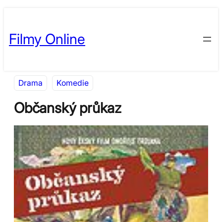
Přeskočit
Skip
na
to
Filmy Online
obsah
content
Drama
Komedie
Občanský průkaz