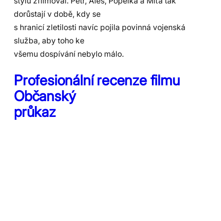
stylu zfilmoval. Petr, Aleš, Popelka a Míťa tak
dorůstají v době, kdy se
s hranicí zletilosti navíc pojila povinná vojenská
služba, aby toho ke
všemu dospívání nebylo málo.
Profesionální recenze filmu
Občanský
průkaz