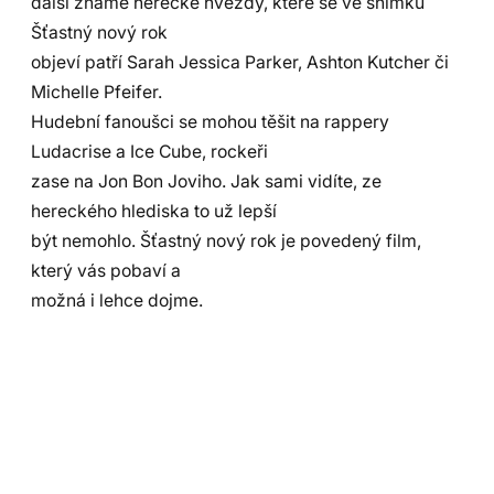
další známé herecké hvězdy, které se ve snímku
Šťastný nový rok
objeví patří Sarah Jessica Parker, Ashton Kutcher či
Michelle Pfeifer.
Hudební fanoušci se mohou těšit na rappery
Ludacrise a Ice Cube, rockeři
zase na Jon Bon Joviho. Jak sami vidíte, ze
hereckého hlediska to už lepší
být nemohlo. Šťastný nový rok je povedený film,
který vás pobaví a
možná i lehce dojme.