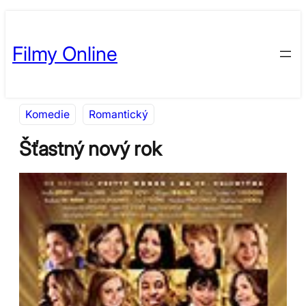
Přeskočit
Skip
na
to
Filmy Online
obsah
content
Komedie
Romantický
Šťastný nový rok