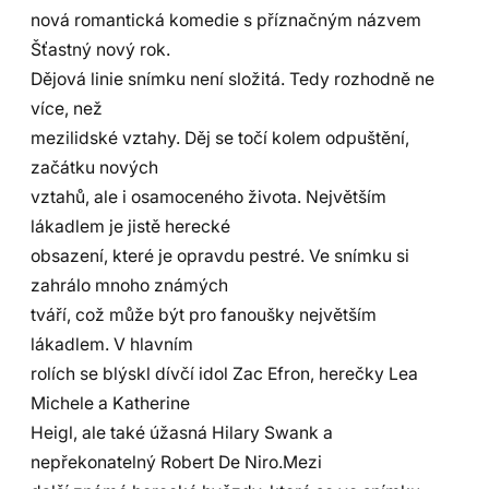
nová romantická komedie s příznačným názvem
Šťastný nový rok.
Dějová linie snímku není složitá. Tedy rozhodně ne
více, než
mezilidské vztahy. Děj se točí kolem odpuštění,
začátku nových
vztahů, ale i osamoceného života. Největším
lákadlem je jistě herecké
obsazení, které je opravdu pestré. Ve snímku si
zahrálo mnoho známých
tváří, což může být pro fanoušky největším
lákadlem. V hlavním
rolích se blýskl dívčí idol Zac Efron, herečky Lea
Michele a Katherine
Heigl, ale také úžasná Hilary Swank a
nepřekonatelný Robert De Niro.Mezi