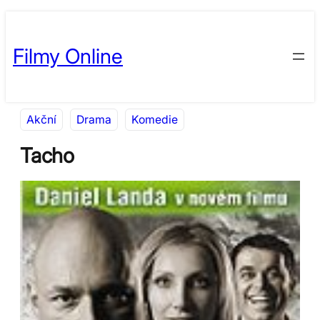
Přeskočit
Skip
na
to
Filmy Online
obsah
content
Akční
Drama
Komedie
Tacho