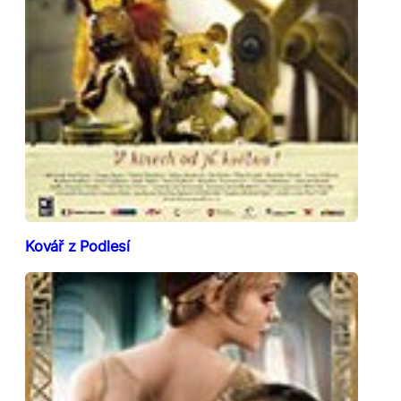
Kovář z Podlesí