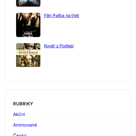
Film Pařba na třetí
Kovář z Podlesí
RUBRIKY
Akční
Animované
Český