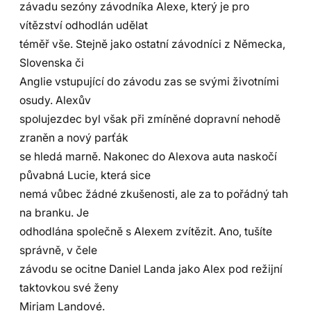
závadu sezóny závodníka Alexe, který je pro
vítězství odhodlán udělat
téměř vše. Stejně jako ostatní závodníci z Německa,
Slovenska či
Anglie vstupující do závodu zas se svými životními
osudy. Alexův
spolujezdec byl však při zmíněné dopravní nehodě
zraněn a nový parťák
se hledá marně. Nakonec do Alexova auta naskočí
půvabná Lucie, která sice
nemá vůbec žádné zkušenosti, ale za to pořádný tah
na branku. Je
odhodlána společně s Alexem zvítězit. Ano, tušíte
správně, v čele
závodu se ocitne Daniel Landa jako Alex pod režijní
taktovkou své ženy
Mirjam Landové.