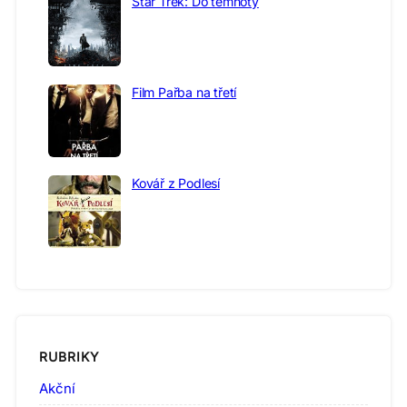
Star Trek: Do temnoty
Film Pařba na třetí
Kovář z Podlesí
RUBRIKY
Akční