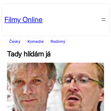
Přeskočit
Skip
na
to
Filmy Online
obsah
content
Český
Komedie
Rodinný
Tady hlídám já