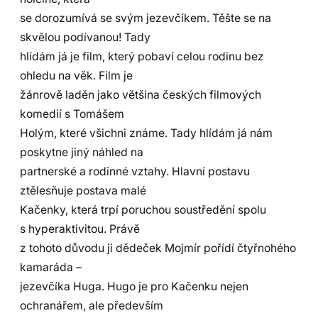
se dorozumívá se svým jezevčíkem. Těšte se na
skvělou podívanou! Tady
hlídám já je film, který pobaví celou rodinu bez
ohledu na věk. Film je
žánrově laděn jako většina českých filmových
komedií s Tomášem
Holým, které všichni známe. Tady hlídám já nám
poskytne jiný náhled na
partnerské a rodinné vztahy. Hlavní postavu
ztělesňuje postava malé
Kačenky, která trpí poruchou soustředění spolu
s hyperaktivitou. Právě
z tohoto důvodu ji dědeček Mojmír pořídí čtyřnohého
kamaráda –
jezevčíka Huga. Hugo je pro Kačenku nejen
ochranářem, ale především