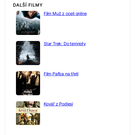
DALŠÍ FILMY
Film Muž z oceli online
Star Trek: Do temnoty
Film Pařba na třetí
Kovář z Podlesí