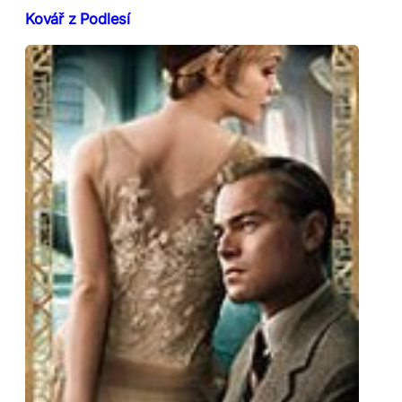
Kovář z Podlesí