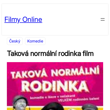
Přeskočit
Skip
na
to
Filmy Online
obsah
content
Český
Komedie
Taková normální rodinka film