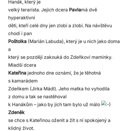
Hanák, který je
velký terarista. Jejich dcera
Pavla
má dvě
hyperaktivní
děti, kteří celé dny jen zlobí a zlobí. Na návštěvu
chodí i pan
Poštolka
(Marián Labuda), který je u nich jako doma
a
který se později zakouká do Zdeňkovi maminky.
Mladší dcera
Kateřina
jednoho dne oznámí, že je těhotná
s kamarádem
Zdeňkem (Jirka Mádl). Jeho matka ho vyhodila
z domu a tak se nastěhoval
k Hanákům – jako by jich tam bylo už málo
Zdeněk
se chce s Kateřinou oženit a žít s ní spokojený a
klidný život.