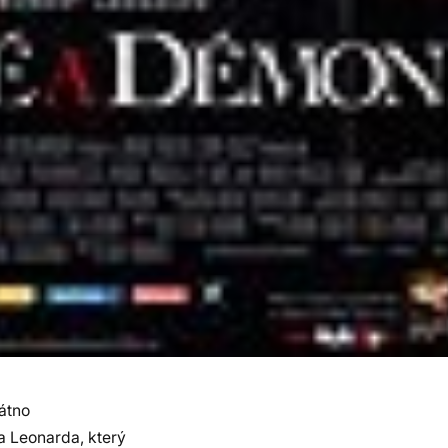
átno
a Leonarda, který