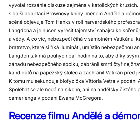
vyvolal rozsáhlé diskuze zejména v katolických kruzích. 
s další adaptací Brownovy knihy jménem Andělé a démon
scéně objevuje Tom Hanks v roli harvardského profesor
Langdona a je nucen vyřešit tajemství sahající ke kořenů
a vědy. A co víc, nebezpečí číhá v samotném Vatikánu, k
bratrstvo, které si říká Ilumináti, umístilo nebezpečnou a
Langdon tak má pouhých pár hodin na to, aby díky svým 
záhadu nebezpečného spolku, zabránil smrti čtyř nejžha
kandidátů na papežský stolec a zachránil Vatikán před ji
K tomu mu sekunduje biofyzička Vittoria Vetra v podání A
Spoléhat se ale nedá na nikoho, ani na andělsky čistého
camerlenga v podání Ewana McGregora.
Recenze filmu Andělé a démo