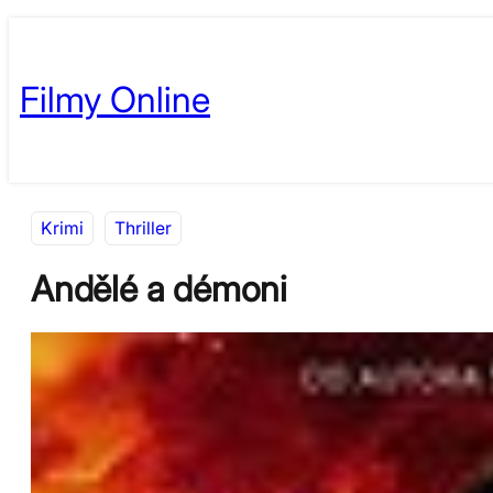
Přeskočit
Skip
na
to
Filmy Online
obsah
content
Krimi
Thriller
Andělé a démoni