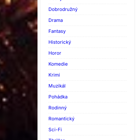
Dobrodružný
Drama
Fantasy
Historický
Horor
Komedie
Krimi
Muzikál
Pohádka
Rodinný
Romantický
Sci-Fi