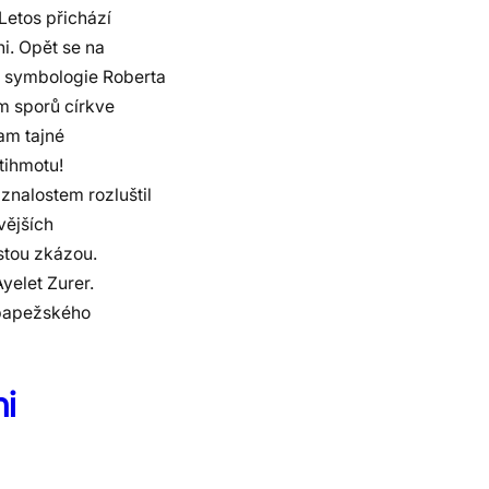
Letos přichází
i. Opět se na
a symbologie Roberta
m sporů církve
am tajné
ntihmotu!
znalostem rozluštil
vějších
stou zkázou.
yelet Zurer.
 papežského
ni