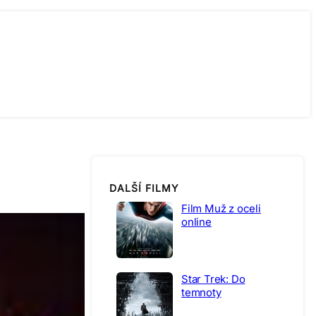
DALŠÍ FILMY
Film Muž z oceli
online
Star Trek: Do
temnoty