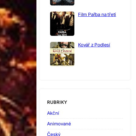
Film Pařba na třetí
Kovář z Podlesí
RUBRIKY
Akční
Animované
Český