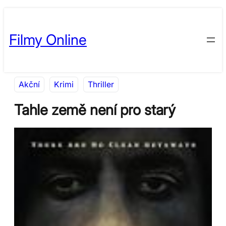
Přeskočit
Skip
na
to
Filmy Online
obsah
content
Akční
Krimi
Thriller
Tahle země není pro starý