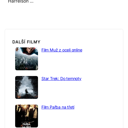
Harrelson …
DALŠÍ FILMY
Film Muž z oceli online
Star Trek: Do temnoty
Film Pařba na třetí