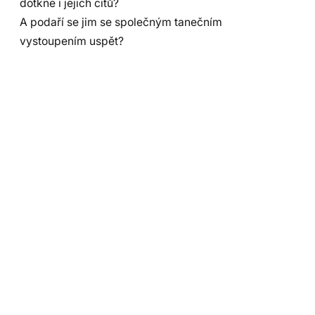
dotkne i jejich citů?
A podaří se jim se společným tanečním
vystoupením uspět?