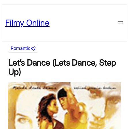
Přeskočit
Skip
na
to
Filmy Online
obsah
content
Romantický
Let’s Dance (Lets Dance, Step
Up)