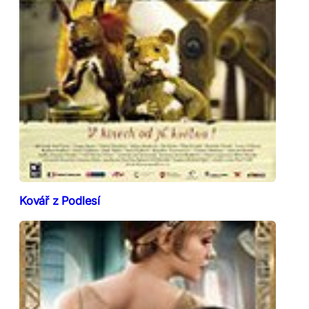
Kovář z Podlesí