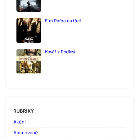
Film Pařba na třetí
Kovář z Podlesí
RUBRIKY
Akční
Animované