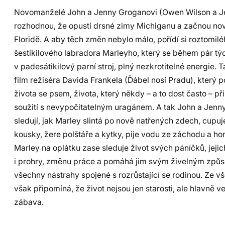
Novomanželé John a Jenny Groganovi (Owen Wilson a Je
rozhodnou, že opustí drsné zimy Michiganu a začnou nov
Floridě. A aby těch změn nebylo málo, pořídí si roztomilé
šestikilového labradora Marleyho, který se během pár t
v padesátikilový parní stroj, plný nezkrotitelné energie. 
film režiséra Davida Frankela (Ďábel nosí Pradu), který po
života se psem, života, který někdy – a to dost často – p
soužití s nevypočitatelným uragánem. A tak John a Jenn
sledují, jak Marley slintá po nově natřených zdech, cupu
kousky, žere polštáře a kytky, pije vodu ze záchodu a ho
Marley na oplátku zase sleduje život svých páníčků, jeji
i prohry, změnu práce a pomáhá jim svým živelným způ
všechny nástrahy spojené s rozrůstající se rodinou. Ze vš
však připomíná, že život nejsou jen starosti, ale hlavně v
zábava.