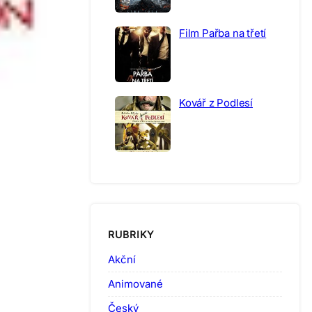
Film Pařba na třetí
Kovář z Podlesí
RUBRIKY
Akční
Animované
Český