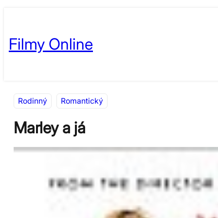
Přeskočit
Skip
na
to
Filmy Online
obsah
content
Rodinný
Romantický
Marley a já