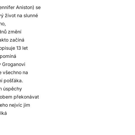
nnifer Aniston) se
ý život na slunné
ho,
ýdnů změní
Takto začíná
pisuje 13 let
řipomíná
y Groganovi
je všechno na
ní pošťáka.
ch úspěchy
sobem překonávat
eho nejvíc jim
elká