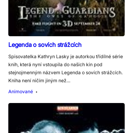
Legenda o sovích strážcích
Spisovatelka Kathryn Lasky je autorkou třídílné série
knih, která nyní vstoupila do našich kin pod
stejnojmenným názvem Legenda o sovích strážcích.
Kniha není ničím jiným než…
Animované