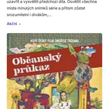
uzavřít a vysvětlit předchozí díla. Osvětlit všechna
místa minulých snímků série a přitom zůstat
srozumitelní i divákům,…
Akční