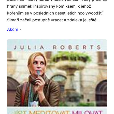
hraný snímek inspirovaný komiksem, k jehož
kořenům se v posledních desetiletích hoolywoodští
filmaři začali postupně vracet a zdaleka je ještě…
Akční