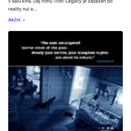
v sálu kina. Děj filmu Tron: Legacy je zasazen do
reality nul a…
Akční