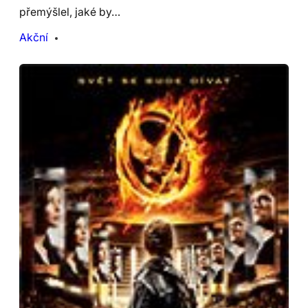
přemýšlel, jaké by…
Akční