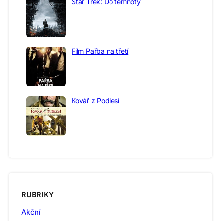
Star Trek: Do temnoty
Film Pařba na třetí
Kovář z Podlesí
RUBRIKY
Akční